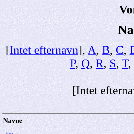
Vo
Na
[
Intet efternavn
],
A
,
B
,
C
,
P
,
Q
,
R
,
S
,
T
,
[Intet eftern
Navne