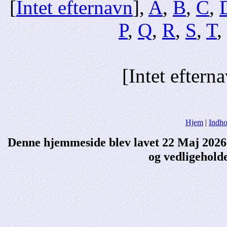
[
Intet efternavn
],
A
,
B
,
C
,
P
,
Q
,
R
,
S
,
T
,
[Intet eftern
Hjem
|
Indho
Denne hjemmeside blev lavet 22 Maj 202
og vedligehold