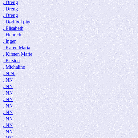
, Dreng
, Dreng
, Dreng
, Dødfødt pige
, Elisabeth
, Henrich
, Inger
, Karen Maria
, Kirsten Marie
, Kirsten
, Michaline
, N.N.
, NN
, NN
, NN
, NN
, NN
, NN
, NN
, NN
, NN