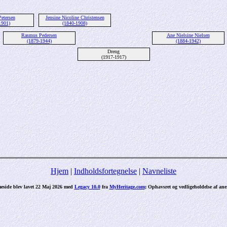
etersen
Jensine Nicoline Christensen
1901)
(1840-1908)
Rasmus Pedersen
Ane Nielsine Nielsen
(1879-1944)
(1884-1942)
Dreng
(1917-1917)
Hjem
|
Indholdsfortegnelse
|
Navneliste
side blev lavet 22 Maj 2026 med
Legacy 10.0
fra
MyHeritage.com
; Ophavsret og vedligeholdelse af a