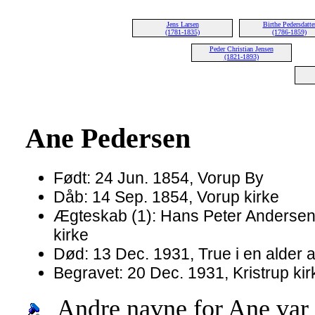
Jens Larsen
Birthe Pedersdatte
(1781-1835)
(1786-1859)
Peder Christian Jensen
(1821-1893)
Ane Pedersen
Født: 24 Jun. 1854, Vorup By
Dåb: 14 Sep. 1854, Vorup kirke
Ægteskab (1): Hans Peter Andersen 
kirke
Død: 13 Dec. 1931, True i en alder a
Begravet: 20 Dec. 1931, Kristrup ki
Andre navne for Ane var 